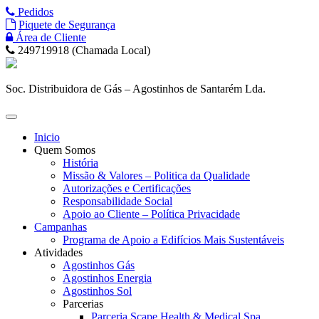
Pedidos
Piquete de Segurança
Área de Cliente
249719918 (Chamada Local)
Soc. Distribuidora de Gás – Agostinhos de Santarém Lda.
Toggle
navigation
Inicio
Quem Somos
História
Missão & Valores – Politica da Qualidade
Autorizações e Certificações
Responsabilidade Social
Apoio ao Cliente – Política Privacidade
Campanhas
Programa de Apoio a Edifícios Mais Sustentáveis
Atividades
Agostinhos Gás
Agostinhos Energia
Agostinhos Sol
Parcerias
Parceria Scape Health & Medical Spa