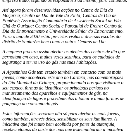
empresa e são, segundo os responsáveis da mesma, para continuar.
Até agora foram desenvolvidas acções no Centro de Dia da
Moçarria, Centro de Dia de Vale da Pinta; Centros de Dia de
Pontével; Associação Comunitária de Assistência Social de Vila
Chã de Ourique; Centro Social e Paroquial de Ereira; Centro de
Dia do Entroncamento e Universidade Sénior do Entroncamento.
Para o ano de 2020 estão previstas visitas a diversas escolas do
distrito de Santarém bem como a outros Centros de Dia.
A empresa procura assim alertar os utentes dos centros de dia que
pernoitam em casa, muitas vezes sozinhos, para os cuidados de
segurança a ter no uso do gás nas suas habitações.
A Agostinhos Gás tem estado também em contacto com os mais
jovens, como aconteceu este ano no Cartaxo, nas comemorações
do Dia Mundial da Criança, proporcionando aos que visitaram o
seu espaço, formas de identificar os principais perigos no
manuseamento dos aparelhos e equipamentos de gás, na
identificação de fugas e procedimentos a tomar e ainda formas de
poupança do consumo do gás.
Estas informações serviram não só para alertar os mais jovens,
como também, através deles, sensibilizar os seus familiares. A
iniciativa que foi muito bem acolhida por parte da autarquia,
recebeu elogios da parte dos pais que testemunharam a iniciativa