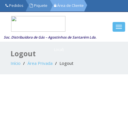
Pedidos
Piquete
Área de Cliente
de
Segurança
Togg
249719918
navi
Soc. Distribuidora de Gás – Agostinhos de Santarém Lda.
(Chamada
Local)
Logout
Início
Área Privada
Logout