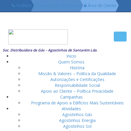
Pedidos
Piquete de Segurança
Área de Cliente
249719918 (Chamada Local)
Toggl
navig
Soc. Distribuidora de Gás – Agostinhos de Santarém Lda.
Inicio
Quem Somos
História
Missão & Valores – Politica da Qualidade
Autorizações e Certificações
Responsabilidade Social
Apoio ao Cliente – Política Privacidade
Campanhas
Programa de Apoio a Edifícios Mais Sustentáveis
Atividades
Agostinhos Gás
Agostinhos Energia
Agostinhos Sol