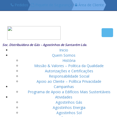
Pedidos
Piquete de Segurança
Área de Cliente
249719918 (Chamada Local)
Toggl
navig
Soc. Distribuidora de Gás – Agostinhos de Santarém Lda.
Inicio
Quem Somos
História
Missão & Valores – Politica da Qualidade
Autorizações e Certificações
Responsabilidade Social
Apoio ao Cliente – Política Privacidade
Campanhas
Programa de Apoio a Edifícios Mais Sustentáveis
Atividades
Agostinhos Gás
Agostinhos Energia
Agostinhos Sol