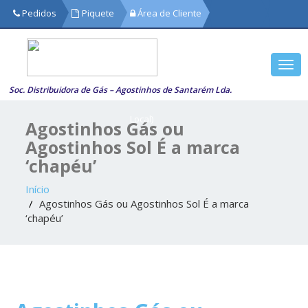
Pedidos
Piquete
Área de Cliente
de
Segurança
Togg
249719918
navi
Soc. Distribuidora de Gás – Agostinhos de Santarém Lda.
(Chamada
Local)
Agostinhos Gás ou
Agostinhos Sol É a marca
‘chapéu’
Início
Agostinhos Gás ou Agostinhos Sol É a marca
‘chapéu’